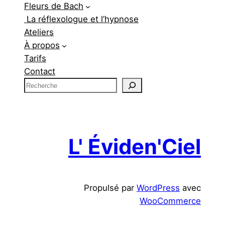
Fleurs de Bach
La réflexologue et l’hypnose
Ateliers
À propos
Tarifs
Contact
R
e
c
h
e
L' Éviden'Ciel
r
c
h
Propulsé par
WordPress
avec
e
WooCommerce